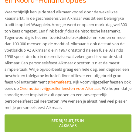
en Noord-Holland opties
Waarschijnlijk ken je de stad Alkmaar vooral door de wekelijkse
kaasmarkt. In de geschiedenis van Alkmaar was dit een belangrijke
traditie op het Waagplein. Vroeger werd er op een marktdag wel 300
ton kaas omgezet. Een flink bedrijf dus de historische kaasmarkt.
Tegenwoordig is het een toeristische trekpleister en komen er meer
dan 100.000 mensen op de markt af. Alkmaar is ook de stad van de
voetbalclub AZ Alkmaar die in 1967 ontstond na een fusie. Al sinds
1998 speelt de club in de eredivisie wat zeker goed is voor de stad
Alkmaar. Een personeelsfeest Alkmaar opzetten is niet de meest
simpele taak. Wil je bijvoorbeeld graag een hele dag, een dagdeel, een
bescheiden tafelgame inclusief diner of liever een uitgebreid groot
feest vol entertainment (
themafeest
)
. Kijk voor vrijgezellenfeesten ook
eens op
Onemotion vrijgezellenfeesten voor Alkmaar
. We hopen dat je
spoedig meer inspiratie zult opdoen en een onvergetelijk
personeelsfeest zal neerzetten. We wensen je alvast heel veel plezier
met je personeelsfeest Alkmaar.
BEDRIJFSUITJES IN
ALKMAAR