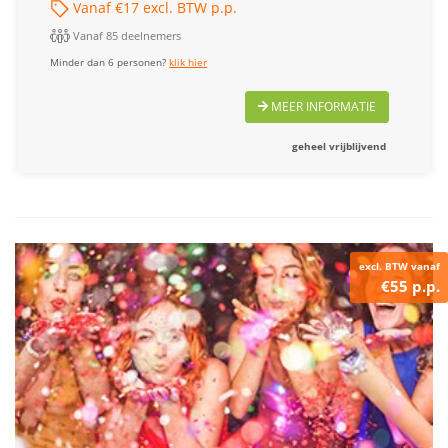
Vanaf €17 excl. BTW p.p.
Vanaf 85 deelnemers
Minder dan 6 personen?
klik hier
MEER INFORMATIE
geheel vrijblijvend
excl. BTW vanaf
€55 p.p.