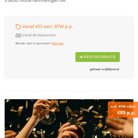
u alvast mooie herinneringen toe.
Vanaf €55 excl. BTW p.p.
Vanaf 60 deelnemers
Minder dan 6 personen?
klik hier
MEER INFORMATIE
geheel vrijblijvend
excl. BTW vanaf
€85 p.p.