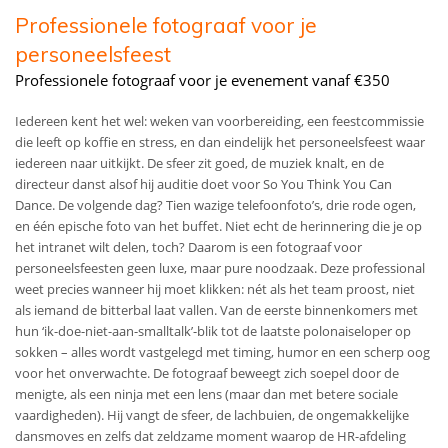
Professionele fotograaf voor je
personeelsfeest
Professionele fotograaf voor je evenement vanaf €350
Iedereen kent het wel: weken van voorbereiding, een feestcommissie
die leeft op koffie en stress, en dan eindelijk het personeelsfeest waar
iedereen naar uitkijkt. De sfeer zit goed, de muziek knalt, en de
directeur danst alsof hij auditie doet voor So You Think You Can
Dance. De volgende dag? Tien wazige telefoonfoto’s, drie rode ogen,
en één epische foto van het buffet. Niet echt de herinnering die je op
het intranet wilt delen, toch? Daarom is een fotograaf voor
personeelsfeesten geen luxe, maar pure noodzaak. Deze professional
weet precies wanneer hij moet klikken: nét als het team proost, niet
als iemand de bitterbal laat vallen. Van de eerste binnenkomers met
hun ‘ik-doe-niet-aan-smalltalk’-blik tot de laatste polonaiseloper op
sokken – alles wordt vastgelegd met timing, humor en een scherp oog
voor het onverwachte. De fotograaf beweegt zich soepel door de
menigte, als een ninja met een lens (maar dan met betere sociale
vaardigheden). Hij vangt de sfeer, de lachbuien, de ongemakkelijke
dansmoves en zelfs dat zeldzame moment waarop de HR-afdeling