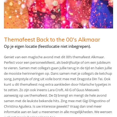
Themafeest Back to the 00's Alkmaar
Op je eigen locatie (feestlocatie niet inbegrepen).
Geniet van een magische avond met dit 00’s themafeest Alkmaar.
Perfect voor een personeelsfeest, als bedrijfsuitje of om een jubileum
te vieren. Samen met collega’s gaan jullie terug in de tijd en halen jullie
de mooiste herinneringen op. Dans samen met je collega’s de ketchup
song, Jumpstyle of zing uit volle borst mee met Dragosta Din Tei. Ook
kunt u dit themafeest nog extra aankleden door hilarische typetjes in
te zetten. Zo zijn ook ineens Lara Croft, Ali G of Guus Meeuwis
aanwezig op uw themafeest. De DJ brengt en mengt de hele avond
samen met de leukste bekende hits. Zing mee met Gigi D’Agostino of
Christina Aguilera. Is uw interesse gewekt? Vraag dan snel meer
informatie aan en laat u meenemen in alle mogelijkheden. We wensen