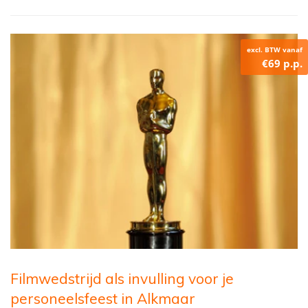
excl. BTW vanaf
€69 p.p.
Filmwedstrijd als invulling voor je
personeelsfeest in Alkmaar