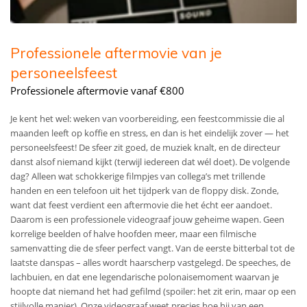
Professionele aftermovie van je
personeelsfeest
Professionele aftermovie vanaf €800
Je kent het wel: weken van voorbereiding, een feestcommissie die al
maanden leeft op koffie en stress, en dan is het eindelijk zover — het
personeelsfeest! De sfeer zit goed, de muziek knalt, en de directeur
danst alsof niemand kijkt (terwijl iedereen dat wél doet). De volgende
dag? Alleen wat schokkerige filmpjes van collega’s met trillende
handen en een telefoon uit het tijdperk van de floppy disk. Zonde,
want dat feest verdient een aftermovie die het écht eer aandoet.
Daarom is een professionele videograaf jouw geheime wapen. Geen
korrelige beelden of halve hoofden meer, maar een filmische
samenvatting die de sfeer perfect vangt. Van de eerste bitterbal tot de
laatste danspas – alles wordt haarscherp vastgelegd. De speeches, de
lachbuien, en dat ene legendarische polonaisemoment waarvan je
hoopte dat niemand het had gefilmd (spoiler: het zit erin, maar op een
stijlvolle manier). Onze videograaf weet precies hoe hij van een