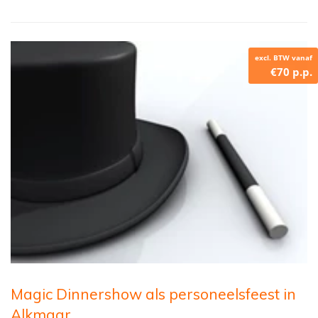
excl. BTW vanaf
€70 p.p.
Magic Dinnershow als personeelsfeest in
Alkmaar