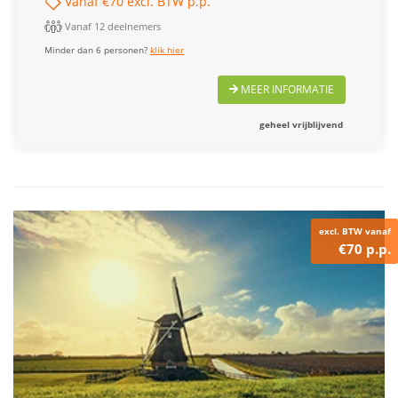
Vanaf €70 excl. BTW p.p.
Vanaf 12 deelnemers
Minder dan 6 personen?
klik hier
MEER INFORMATIE
geheel vrijblijvend
excl. BTW vanaf
€70 p.p.