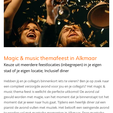
Magic & music themafeest in Alkmaar
Keuze uit meerdere feestlocaties (inbegrepen) in je eigen
stad of je eigen locatie; Inclusief diner
Hebben jij en je collega’s binnenkort iets te vieren? Ben je op zoek naar
een compleet verzorgde avond voor jou en je collega’s? Het magic &
music thema feest is wellicht de perfecte uitkomst! De avond zal
gevuld worden met magie, van het moment dat je binnenstapt tot het
moment dat je weer naar huis gaat. Tijdens een heerlijk diner zal een
pianist de avond vullen met muziek. Het belooft een swingende avond
te worden vol met magische momenten in Alkmaar. Deze magische