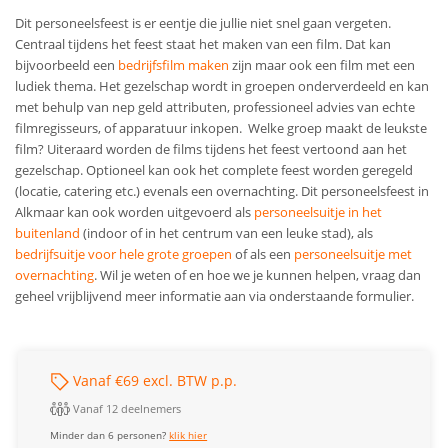
Dit personeelsfeest is er eentje die jullie niet snel gaan vergeten.
Centraal tijdens het feest staat het maken van een film. Dat kan
bijvoorbeeld een
bedrijfsfilm maken
zijn maar ook een film met een
ludiek thema. Het gezelschap wordt in groepen onderverdeeld en kan
met behulp van nep geld attributen, professioneel advies van echte
filmregisseurs, of apparatuur inkopen. Welke groep maakt de leukste
film? Uiteraard worden de films tijdens het feest vertoond aan het
gezelschap. Optioneel kan ook het complete feest worden geregeld
(locatie, catering etc.) evenals een overnachting. Dit personeelsfeest in
Alkmaar kan ook worden uitgevoerd als
personeelsuitje in het
buitenland
(indoor of in het centrum van een leuke stad), als
bedrijfsuitje voor hele grote groepen
of als een
personeelsuitje met
overnachting
.
Wil je weten of en hoe we je kunnen helpen, vraag dan
geheel vrijblijvend meer informatie aan via onderstaande formulier.
Vanaf €69 excl. BTW p.p.
Vanaf 12 deelnemers
Minder dan 6 personen?
klik hier